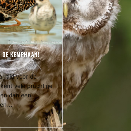
R DE KEMPHAAN!
ar tijd voor de
kent vele prachtige
bben dan een
n en…