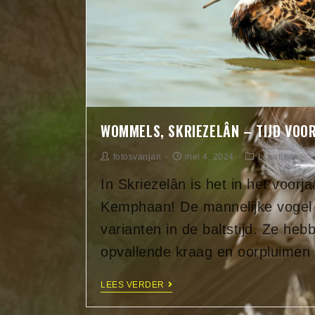
WOMMELS, SKRIEZELÂN – TIJD VOO
fotosvanjan
mei 4, 2024
Locaties
In Skriezelân is het in het voorja
Kemphaan! De mannelijke vogel 
varianten in de baltstijd. Ze he
opvallende kraag en oorpluime
LEES VERDER