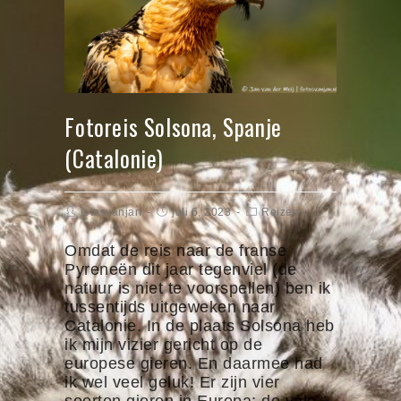
Fotoreis Solsona, Spanje
(Catalonie)
fotosvanjan
juli 6, 2023
Reizen
Omdat de reis naar de franse
Pyreneën dit jaar tegenviel (de
natuur is niet te voorspellen) ben ik
tussentijds uitgeweken naar
Catalonie. In de plaats Solsona heb
ik mijn vizier gericht op de
europese gieren. En daarmee had
ik wel veel geluk! Er zijn vier