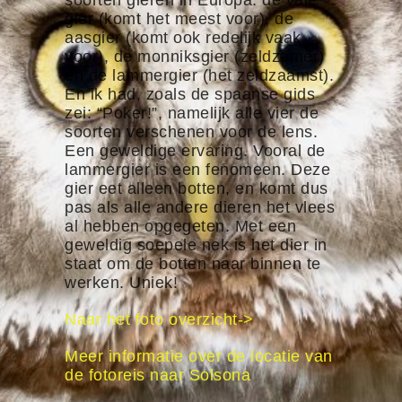
soorten gieren in Europa: de vale
gier (komt het meest voor), de
aasgier (komt ook redelijk vaak
voor), de monniksgier (zeldzamer)
en de lammergier (het zeldzaamst).
En ik had, zoals de spaanse gids
zei: “Poker!”, namelijk alle vier de
soorten verschenen voor de lens.
Een geweldige ervaring. Vooral de
lammergier is een fenomeen. Deze
gier eet alleen botten, en komt dus
pas als alle andere dieren het vlees
al hebben opgegeten. Met een
geweldig soepele nek is het dier in
staat om de botten naar binnen te
werken. Uniek!
Naar het foto overzicht->
Meer informatie over de locatie van
de fotoreis naar Solsona